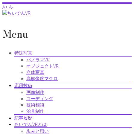
A+
A-
Menu
特殊写真
パノラマVR
オブジェクトVR
立体写真
高解像度マクロ
応用技術
画像制作
コーディング
技術相談
治具制作
記事履歴
ちいでんVRとは
歩みと思い