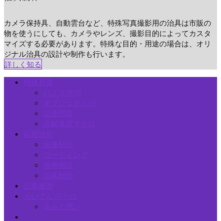
カメラ保持具、自動雲台など、特殊写真撮影用の治具は市販の
物を使うにしても、カメラやレンズ、撮影目的によってカスタ
マイズする必要があります。特殊な目的・用途の場合は、オリ
ジナル治具の設計や制作も行います。
詳しく知る
特殊写真
パノラマVR
オブジェクトVR
立体写真
高解像度マクロ
応用技術
画像制作
コーディング
技術相談
治具制作
記事履歴
ちいでんVRとは
歩みと思い