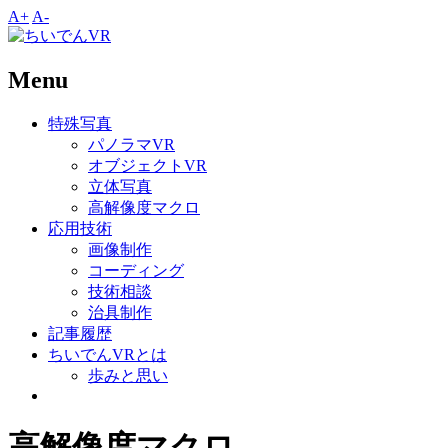
A+
A-
Menu
特殊写真
パノラマVR
オブジェクトVR
立体写真
高解像度マクロ
応用技術
画像制作
コーディング
技術相談
治具制作
記事履歴
ちいでんVRとは
歩みと思い
高解像度マクロ