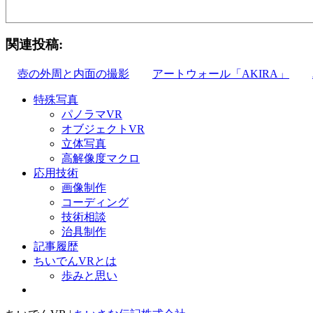
関連投稿:
壺の外周と内面の撮影
アートウォール「AKIRA」
特殊写真
パノラマVR
オブジェクトVR
立体写真
高解像度マクロ
応用技術
画像制作
コーディング
技術相談
治具制作
記事履歴
ちいでんVRとは
歩みと思い