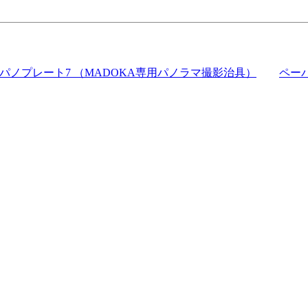
パノプレート7 （MADOKA専用パノラマ撮影治具）
ペー