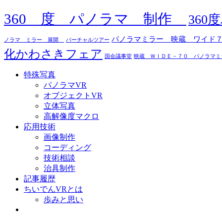
360 度 パノラマ 制作
36
パノラマミラー 映蔵 ワイド
ノラマ ミラー 展開
バーチャルツアー
化かわさきフェア
国会議事堂
映蔵 ＷＩＤＥ－７０ パノラマミ
特殊写真
パノラマVR
オブジェクトVR
立体写真
高解像度マクロ
応用技術
画像制作
コーディング
技術相談
治具制作
記事履歴
ちいでんVRとは
歩みと思い