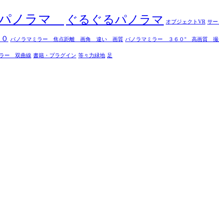
0度パノラマ
ぐるぐるパノラマ
オブジェクトVR
サー
７０
パノラマミラー 焦点距離 画角 違い 画質
パノラマミラー ３６０° 高画質 撮
ラー 双曲線
書籍・プラグイン
等々力緑地
足