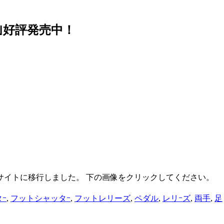
｣好評発売中！
サイトに移行しました。 下の画像をクリックしてください。
ｰ
,
フットシャッタｰ
,
フットレリーズ
,
ペダル
,
レリｰズ
,
両手
,
足