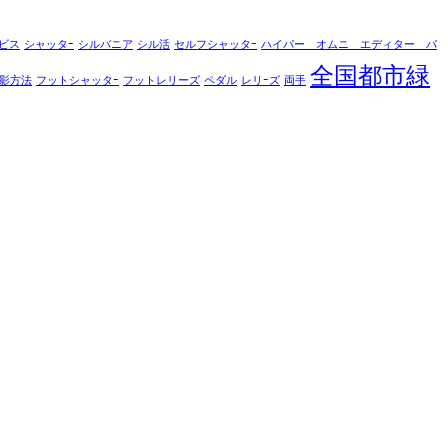
ビス
シャッタｰ
シルバニア
シル活
セルフシャッタｰ
ハイパー オムニ エディター パ
全国都市緑
影方法
フットシャッタｰ
フットレリーズ
ペダル
レリｰズ
両手