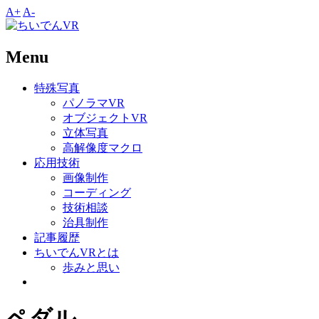
A+
A-
Menu
特殊写真
パノラマVR
オブジェクトVR
立体写真
高解像度マクロ
応用技術
画像制作
コーディング
技術相談
治具制作
記事履歴
ちいでんVRとは
歩みと思い
ペダル