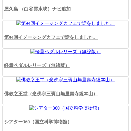
屋久島 （白谷雲水峡）ナビ追加
第94回イメージングカフェで話をしました。
軽量ペダルレリーズ（無線版）
佛教之王堂（念佛宗三寶山無量壽寺総本山）
シアター360（国立科学博物館）