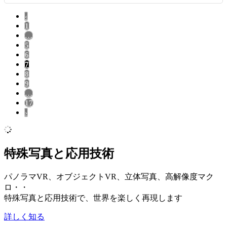
‹
1
…
5
6
7
8
9
…
17
›
特殊写真と応用技術
パノラマVR、オブジェクトVR、立体写真、高解像度マク
ロ・・
特殊写真と応用技術で、世界を楽しく再現します
詳しく知る