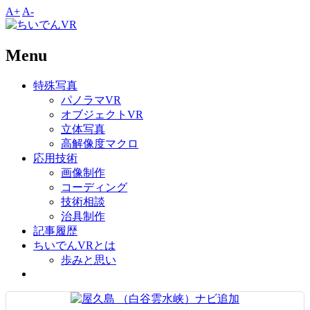
A+
A-
Menu
特殊写真
パノラマVR
オブジェクトVR
立体写真
高解像度マクロ
応用技術
画像制作
コーディング
技術相談
治具制作
記事履歴
ちいでんVRとは
歩みと思い