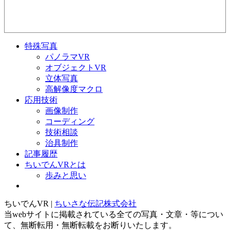
特殊写真
パノラマVR
オブジェクトVR
立体写真
高解像度マクロ
応用技術
画像制作
コーディング
技術相談
治具制作
記事履歴
ちいでんVRとは
歩みと思い
ちいでんVR |
ちいさな伝記株式会社
当webサイトに掲載されている全ての写真・文章・等につい
て、無断転用・無断転載をお断りいたします。