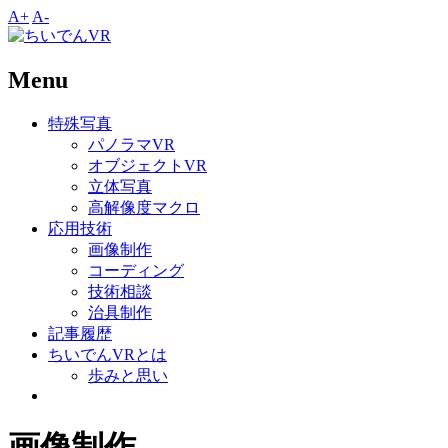
A+
A-
Menu
特殊写真
パノラマVR
オブジェクトVR
立体写真
高解像度マクロ
応用技術
画像制作
コーディング
技術相談
治具制作
記事履歴
ちいでんVRとは
歩みと思い
画像制作